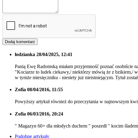
łodzianka
28/04/2025, 12:41
Panią Ewę Radomską miałam przyjemność poznać osobiście na 
"Kociarze to ludek ciekawy,/ niektórzy mówią że z bzikiem,/ w
w tymże miesięczniku - niestety już nieistniejącym. Tytuł zost
Zofia
08/04/2016, 11:55
Powyższy artykuł również do przeczytania w najnowszym kwie
Zofia
06/03/2016, 20:24
" Magazyn 60+ dla młodych duchem " poszedł " kocim śladem"
Podobne artykuły