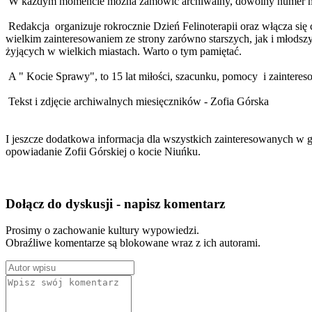
W każdym momencie można zamówić archiwalny, dowolny numer miesi
Redakcja organizuje rokrocznie Dzień Felinoterapii oraz włącza się
wielkim zainteresowaniem ze strony zarówno starszych, jak i młods
żyjących w wielkich miastach. Warto o tym pamiętać.
A " Kocie Sprawy", to 15 lat miłości, szacunku, pomocy i zaintere
Tekst i zdjęcie archiwalnych miesięczników - Zofia Górska
I jeszcze dodatkowa informacja dla wszystkich zainteresowanych w
opowiadanie Zofii Górskiej o kocie Niuńku.
Dołącz do dyskusji - napisz komentarz
Prosimy o zachowanie kultury wypowiedzi.
Obraźliwe komentarze są blokowane wraz z ich autorami.