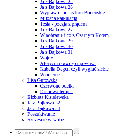
Ja z Bajkowa 25
Ja z Bajkowa 26
Wyprawa nad Jezioro Bodeńskie
Miłosna kalkulacja
Tesla - poezja z prądem
Ja z Bajkowa 27
Winobranie i co z Czarnym Kotem
Ja z Bajkowa 29
Ja z Bajkowa 30
Ja z Bajkowa 31
Wojny
Aforyzm prawdę ci powie...
Izabella Degen czyli wygrać siebie
Wcielenie
Lisa Gutowska
Czerwone buciki
Domowa terapia
Elżbieta Kisielewska
Ja z Bajkowa 32
Ja z Bajkowa 33
Poszukiwanie
Szczęście w szafie