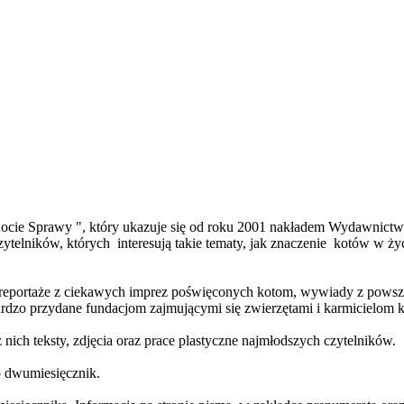
Kocie Sprawy ", który ukazuje się od roku 2001 nakładem Wydawnictwa 
zytelników, których interesują takie tematy, jak znaczenie kotów w ż
reportaże z ciekawych imprez poświęconych kotom, wywiady z powszec
rdzo przydane fundacjom zajmującymi się zwierzętami i karmicielom
nich teksty, zdjęcia oraz prace plastyczne najmłodszych czytelników.
o dwumiesięcznik.