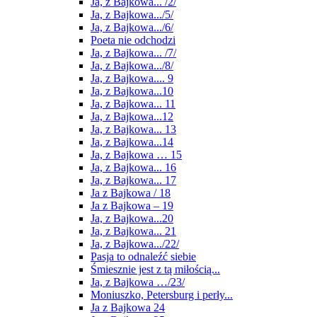
Ja, z Bajkowa... /2/
Ja, z Bajkowa.../5/
Ja, z Bajkowa.../6/
Poeta nie odchodzi
Ja, z Bajkowa... /7/
Ja, z Bajkowa.../8/
Ja, z Bajkowa.... 9
Ja, z Bajkowa...10
Ja, z Bajkowa... 11
Ja, z Bajkowa...12
Ja, z Bajkowa... 13
Ja, z Bajkowa...14
Ja, z Bajkowa … 15
Ja, z Bajkowa... 16
Ja, z Bajkowa... 17
Ja z Bajkowa / 18
Ja z Bajkowa – 19
Ja, z Bajkowa...20
Ja, z Bajkowa... 21
Ja, z Bajkowa.../22/
Pasja to odnaleźć siebie
Śmiesznie jest z tą miłością...
Ja, z Bajkowa …/23/
Moniuszko, Petersburg i perły...
Ja z Bajkowa 24