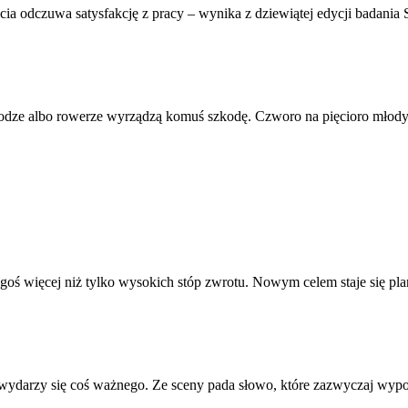
życia odczuwa satysfakcję z pracy – wynika z dziewiątej edycji bad
jnodze albo rowerze wyrządzą komuś szkodę. Czworo na pięcioro młodyc
oś więcej niż tylko wysokich stóp zwrotu. Nowym celem staje się pla
ę wydarzy się coś ważnego. Ze sceny pada słowo, które zazwyczaj wy