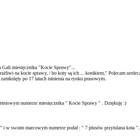
Gali miesięcznika "Kocie Sprawy"...
rażliwi na kocie sprawy, / bo koty są ich ... konikiem," Polecam serde
ał zamknięty po 17 latach istnienia na rynku prasowym.
tniowym numerze miesięcznika " Kocie Sprawy " . Dziękuję :)
 i w swoim marcowym numerze podał : " 7 plusów przytulana kota ".