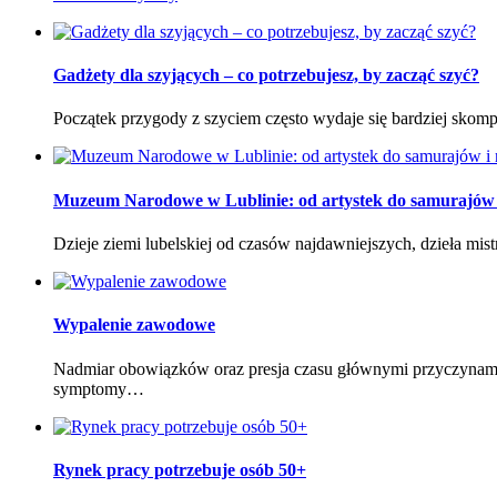
Gadżety dla szyjących – co potrzebujesz, by zacząć szyć?
Początek przygody z szyciem często wydaje się bardziej skom
Muzeum Narodowe w Lublinie: od artystek do samurajów i
Dzieje ziemi lubelskiej od czasów najdawniejszych, dzieła mi
Wypalenie zawodowe
Nadmiar obowiązków oraz presja czasu głównymi przyczynami
symptomy…
Rynek pracy potrzebuje osób 50+