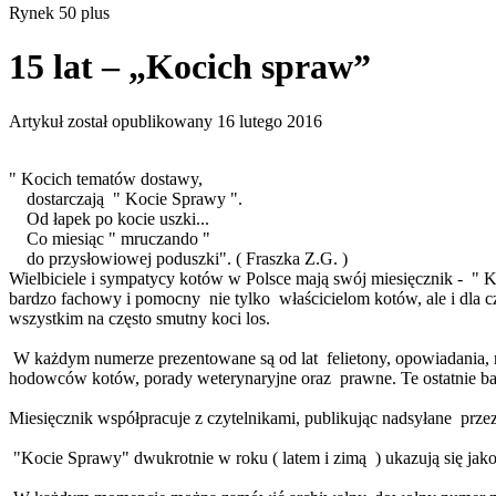
Rynek 50 plus
15 lat – „Kocich spraw”
Artykuł został opublikowany
16 lutego 2016
" Kocich tematów dostawy,
dostarczają " Kocie Sprawy ".
Od łapek po kocie uszki...
Co miesiąc " mruczando "
do przysłowiowej poduszki". ( Fraszka Z.G. )
Wielbiciele i sympatycy kotów w Polsce mają swój miesięcznik - " 
bardzo fachowy i pomocny nie tylko właścicielom kotów, ale i dla c
wszystkim na często smutny koci los.
W każdym numerze prezentowane są od lat felietony, opowiadania, 
hodowców kotów, porady weterynaryjne oraz prawne. Te ostatnie ba
Miesięcznik współpracuje z czytelnikami, publikując nadsyłane przez 
"Kocie Sprawy" dwukrotnie w roku ( latem i zimą ) ukazują się jak