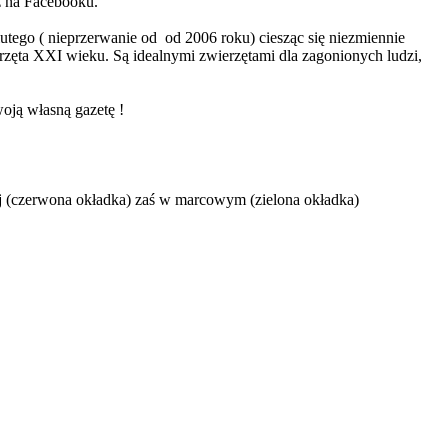
z na Facebooku.
utego ( nieprzerwanie od od 2006 roku) ciesząc się niezmiennie
rzęta XXI wieku. Są idealnymi zwierzętami dla zagonionych ludzi,
oją własną gazetę !
j (czerwona okładka) zaś w marcowym (zielona okładka)