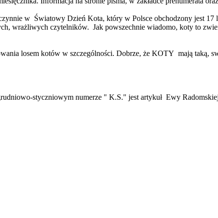
ęcznika. Informacja na stronie pisma, w zakładce prenumerata ora
 czynnie w Światowy Dzień Kota, który w Polsce obchodzony jest 17 l
zych, wrażliwych czytelników. Jak powszechnie wiadomo, koty to zwie
sowania losem kotów w szczególności. Dobrze, że KOTY mają taką, sw
 grudniowo-styczniowym numerze " K.S." jest artykuł Ewy Radomskie