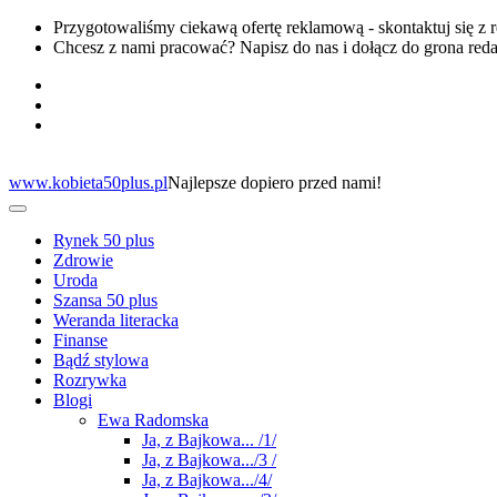
Przygotowaliśmy ciekawą ofertę reklamową - skontaktuj się z 
Chcesz z nami pracować? Napisz do nas i dołącz do grona red
www.kobieta50plus.pl
Najlepsze dopiero przed nami!
Rynek 50 plus
Zdrowie
Uroda
Szansa 50 plus
Weranda literacka
Finanse
Bądź stylowa
Rozrywka
Blogi
Ewa Radomska
Ja, z Bajkowa... /1/
Ja, z Bajkowa.../3 /
Ja, z Bajkowa.../4/