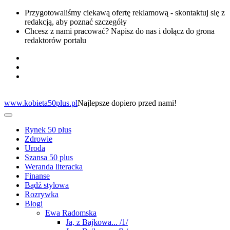
Przygotowaliśmy ciekawą ofertę reklamową - skontaktuj się z
redakcją, aby poznać szczegóły
Chcesz z nami pracować? Napisz do nas i dołącz do grona
redaktorów portalu
www.kobieta50plus.pl
Najlepsze dopiero przed nami!
Rynek 50 plus
Zdrowie
Uroda
Szansa 50 plus
Weranda literacka
Finanse
Bądź stylowa
Rozrywka
Blogi
Ewa Radomska
Ja, z Bajkowa... /1/