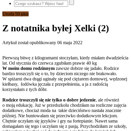
Uroda 50 plus
Z notatnika byłej Xelki (2)
Artykuł został opublikowany
06 maja 2022
Pierwszą bitwę z kilogramami stoczyłam, kiedy miałam dwadzieścia
lat. Od stycznia do czerwca zgubiłam prawie 40 kg
W moim domu rodzinnym
zawsze dobrze się jadało. Rodzice
bardzo troszczyli się o to, by dzieciom niczego nie brakowało.
W spiżarni dwa drągi uginały się pod ciężarem domowej, wędzonej
kiełbasy, lodówka jęczała z przepełnienia, a ja z radością
korzystałam z tych dóbr.
Rodzice troszczyli się nie tylko o dobre jedzenie
, ale również
o moją edukację. Już w przedszkolu chodziłam na rozliczne zajęcia
dodatkowe, chociaż moda na takie dzieciństwo nastała znacznie
później. Nie buntowałam się przeciwko dodatkowym lekcjom.
Chętnie uczyłam się języków i gry na fortepianie. Nawet sama
domagałam się tego i uczyłam się z pasją. Przychodziłam ze szkoły,