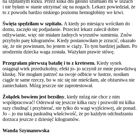
na szpitalnym łóżku. Przez kilka dni głośno szumiało mi w uszach
i nie byłam w stanie utrzymać się na nogach. Lekarz powiedział, że
to z powodu bardzo niskiego poziomu hemoglobiny we krwi.
Święta spędziłam w szpitalu.
A kiedy po miesiącu wróciłam do
domu, zaczęło się podjadanie. Przecież lekarz zalecił dobre
odżywianie, więc nie miałam żadnych wyrzutów sumienia. Znów
przybyło parę kilogramów. Kiedy postanowiłam je zrzucić, okazało
się, że nie powinnam, bo jestem w ciąży. To tym bardziej jadłam. Po
urodzeniu dziecka waga została. Ważyłam prawie stówę.
Przegrałam pierwszą batalię i to z kretesem.
Kiedy synek
osiągnął wiek przedszkolny, efekt jo- jo uczynił ze mnie prawdziwą
kluskę. Nie mogłam patrzeć na swoje odbicie w lustrze, nosiłam
ciągle te same rzeczy, bo w nic się nie mieściłam, ale obżarstwa nie
zaniechałam. Mózg jeszcze nie zaprotestował.
Żołądek bowiem jest bezsilny
, kiedy mózg nie chce z nim
współpracować! Odezwał się jeszcze kilka razy i pozwolił mi kilka
razy chudnąć i przybierać, nie tylko do wagi wyjściowej, ale ponad.
Jo – jo ma taką paskudną właściwość, że po każdym odchudzaniu
dorzuca jeszcze z dziesięć kilogramów.
Wanda Szymanowska