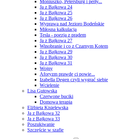
Moniuszko, Petersburg i perły...
Ja z Bajkowa 24
Ja z Bajkowa 25
Ja z Bajkowa 26
Wyprawa nad Jezioro Bodeńskie
Miłosna kalkulacja
Tesla - poezja z prądem
Ja z Bajkowa 27
Winobranie i co z Czarnym Kotem
Ja z Bajkowa 29
Ja z Bajkowa 30
Ja z Bajkowa 31
Wojny
Aforyzm prawdę ci powie...
Izabella Degen czyli wygrać siebie
Wcielenie
Lisa Gutowska
Czerwone buciki
Domowa terapia
Elżbieta Kisielewska
Ja z Bajkowa 32
Ja z Bajkowa 33
Poszukiwanie
Szczęście w szafie