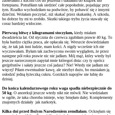
zabierałam z kuchni coś do jedzenia i siadałam do książek lub
fortepianu. Potrafiłam tak siedzieć całe popołudnie, pojadając przy
tym. Rzadko wychodziłam na podwórze, by pobawić się z innymi
dziećmi. Wolałam poczytać, niż skakać przez skakankę. A szkoda,
bo dobrze by mi to zrobiło. Skutki takiego trybu życia stawały się
coraz bardziej widoczne.
Pierwszą bitwę z kilogramami stoczyłam,
kiedy miałam
dwadzieścia lat. Od stycznia do czerwca zgubiłam prawie 40 kg. To
była bardzo ciężka praca, ale opłacała się. Wreszcie dowiedziałam
się, że tak jak inni ludzie, mam kości. A nigdy wcześnie ich nie
wyczuwałam. Byłam tak zachwycona swoim wyglądem, że przez
następne pół roku prawie nic nie jadłam. Mój mąż, który wtedy był
jeszcze narzeczonym zapytał mnie któregoś dnia: czy ty oprócz
grejpfrutów i sałaty jeszcze coś jadasz? Nie! Wtedy nie jadłam nic
więcej! Piłam ewentualnie kawę, ale niezbyt dużo, bo musiałam ją
osłodzić jedną łyżeczką cukru. Gorzkich napojów nie lubię do
dzisiaj.
Do końca kalendarzowego roku waga spadła niebezpiecznie do
50 kg
. O anoreksji jeszcze wtedy nikt nie mówił. Nie wiedziałam
w ogóle, że taka choroba istnieje, więc brnęłam dalej. Komplementy
znajomych działały jak narkotyk.
Kilka dni przed Bożym Narodzeniem zemdlałam
. Ocknęłam się