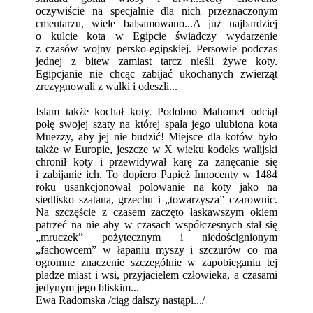
oczywiście na specjalnie dla nich przeznaczonym
cmentarzu, wiele balsamowano...A już najbardziej
o kulcie kota w Egipcie świadczy wydarzenie
z czasów wojny persko-egipskiej. Persowie podczas
jednej z bitew zamiast tarcz nieśli żywe koty.
Egipcjanie nie chcąc zabijać ukochanych zwierząt
zrezygnowali z walki i odeszli...
Islam także kochał koty. Podobno Mahomet odciął
połę swojej szaty na której spała jego ulubiona kota
Muezzy, aby jej nie budzić! Miejsce dla kotów było
także w Europie, jeszcze w X wieku kodeks walijski
chronił koty i przewidywał karę za zanęcanie się
i zabijanie ich. To dopiero Papież Innocenty w 1484
roku usankcjonował polowanie na koty jako na
siedlisko szatana, grzechu i „towarzysza” czarownic.
Na szczęście z czasem zaczęto łaskawszym okiem
patrzeć na nie aby w czasach współczesnych stał się
„mruczek” pożytecznym i niedoścignionym
„fachowcem” w łapaniu myszy i szczurów co ma
ogromne znaczenie szczególnie w zapobieganiu tej
pladze miast i wsi, przyjacielem człowieka, a czasami
jedynym jego bliskim...
Ewa Radomska /ciąg dalszy nastąpi.../