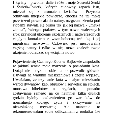
I kwiaty - piwonie, dalie i róże i moje Sosenki-Senki
i Świerk-Ćwierk, których cudowny zapach lasu,
mieszał się z aromatem kwiatów.... Przyroda
odtruwała miejskie powietrze, chociaż na tej małej
przestrzeni powracała do natury, rozgrzana ziemia pod
stopami stawała się bliska tak jak jej nazwa - „matka
ziemia”, świergot ptaków, w tym nawet walecznych
srok przynosił ukojenie skołatanych i nadwerężonych
ciągłym kontaktem z wszechobecną techniką i jej
impulsami nerwów... Człowiek jest niezbywalną
częścią natury i tylko w niej może znaleźć swoje
ukojenie i odradzać się wciąż na nowo...
Pojawienie się Czarnego Kota w Bajkowie zaspokoiło
w jakimś sensie moje marzenie o posiadaniu kota.
Dotąd nie mogłam sobie na to pozwolić głównie
z uwagi na warunki mieszkaniowe i częste wyjazdy.
Uważałam, że trzymanie kota w małym mieszkaniu
wśród dywanów, kap, obrusów i serwetek na stołach,
mnóstwa bibelotów na regałach, a ponadto
zostawianie samego na co najmniej kilka długich
godzin byłoby pozbawieniem go warunków do
normalnego kociego życia i skazywanie na
niezasłużoną męczarnię. Ale marzenie to
rekompensowałam sobie odliczaniem z podatku 1%