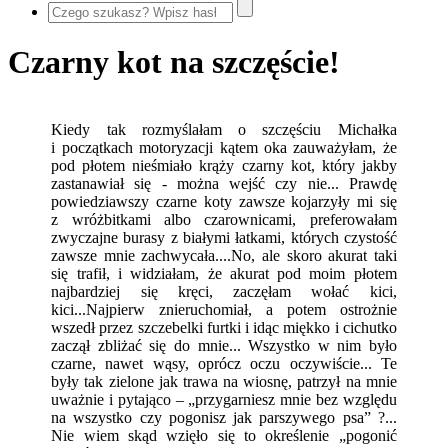
Czarny kot na szczęście!
Kiedy tak rozmyślałam o szczęściu Michałka
i początkach motoryzacji kątem oka zauważyłam, że
pod płotem nieśmiało krąży czarny kot, który jakby
zastanawiał się - można wejść czy nie... Prawdę
powiedziawszy czarne koty zawsze kojarzyły mi się
z wróżbitkami albo czarownicami, preferowałam
zwyczajne burasy z białymi łatkami, których czystość
zawsze mnie zachwycała....No, ale skoro akurat taki
się trafił, i widziałam, że akurat pod moim płotem
najbardziej się kręci, zaczęłam wołać kici,
kici...Najpierw znieruchomiał, a potem ostrożnie
wszedł przez szczebelki furtki i idąc miękko i cichutko
zaczął zbliżać się do mnie... Wszystko w nim było
czarne, nawet wąsy, oprócz oczu oczywiście... Te
były tak zielone jak trawa na wiosnę, patrzył na mnie
uważnie i pytająco – „przygarniesz mnie bez względu
na wszystko czy pogonisz jak parszywego psa” ?...
Nie wiem skąd wzięło się to określenie „pogonić