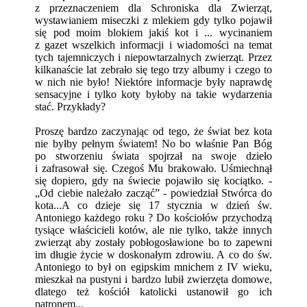
z przeznaczeniem dla Schroniska dla Zwierząt,
wystawianiem miseczki z mlekiem gdy tylko pojawił
się pod moim blokiem jakiś kot i ... wycinaniem
z gazet wszelkich informacji i wiadomości na temat
tych tajemniczych i niepowtarzalnych zwierząt. Przez
kilkanaście lat zebrało się tego trzy albumy i czego to
w nich nie było! Niektóre informacje były naprawdę
sensacyjne i tylko koty byłoby na takie wydarzenia
stać. Przykłady?
Proszę bardzo zaczynając od tego, że świat bez kota
nie byłby pełnym światem! No bo właśnie Pan Bóg
po stworzeniu świata spojrzał na swoje dzieło
i zafrasował się. Czegoś Mu brakowało. Uśmiechnął
się dopiero, gdy na świecie pojawiło się kociątko. -
„Od ciebie należało zacząć” - powiedział Stwórca do
kota...A co dzieje się 17 stycznia w dzień św.
Antoniego każdego roku ? Do kościołów przychodzą
tysiące właścicieli kotów, ale nie tylko, także innych
zwierząt aby zostały pobłogosławione bo to zapewni
im długie życie w doskonałym zdrowiu. A co do św.
Antoniego to był on egipskim mnichem z IV wieku,
mieszkał na pustyni i bardzo lubił zwierzęta domowe,
dlatego też kościół katolicki ustanowił go ich
patronem...