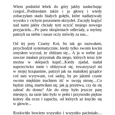
Wtem podniósł łebek do góry jakby nasłuchując
czegoś...Podniosłam także i ja głowę i wtedy
zobaczyłam stado białych gołębi, które nadlatywały
wysoko z cichym poszumem skrzydeł. Zaczęły krążyć
nad nami jakby chciały tym uczcić mojego nowego
przyjaciela....Po paru okrążeniach odleciały, a myśmy
patrzyli na siebie i nasze oczy mówiły za nas...
Od tej pory Czarny Kot, bo tak go nazwałam,
przychodził systematycznie, kiedy tylko swoim kocim
zmysłem wyczuł, że zbliżam się... A ja w torbie już
zawsze miałam przysmak dla niego, których teraz tyle
można w sklepach kupić...Kiedy zjadał, siadał
naprzeciwko mnie i oblizywał się, towarzyszył mi
w mojej krzątaninie, patrzył jak na malutkiej grządce
coś tam wyrywam, coś sadzę, by po jakimś czasie
swoim miękkim truchtem iść w swoją stronę....Co
będzie zimą, martwiłam się, jak ją przetrwa, czy da się
zabrać do domu? Ale do zimy było jeszcze parę
miesięcy, na razie lato było w pełni i przynosiło piękne
kolory dla oczu i zapachy, od których aż kręciło się
w głowie...
Rozkwitło bowiem wszystko i wszystko pachniało…