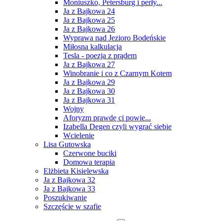
Moniuszko, Petersburg i perły...
Ja z Bajkowa 24
Ja z Bajkowa 25
Ja z Bajkowa 26
Wyprawa nad Jezioro Bodeńskie
Miłosna kalkulacja
Tesla - poezja z prądem
Ja z Bajkowa 27
Winobranie i co z Czarnym Kotem
Ja z Bajkowa 29
Ja z Bajkowa 30
Ja z Bajkowa 31
Wojny
Aforyzm prawdę ci powie...
Izabella Degen czyli wygrać siebie
Wcielenie
Lisa Gutowska
Czerwone buciki
Domowa terapia
Elżbieta Kisielewska
Ja z Bajkowa 32
Ja z Bajkowa 33
Poszukiwanie
Szczęście w szafie