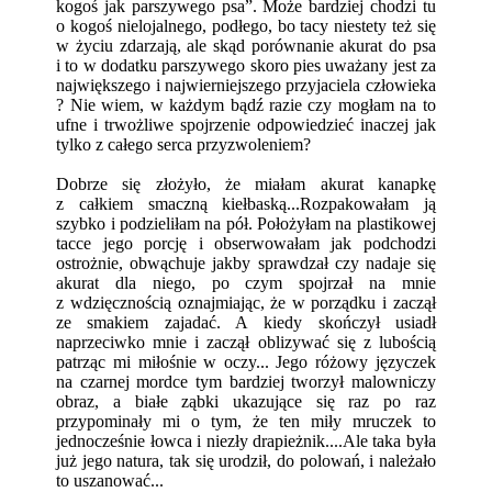
kogoś jak parszywego psa”. Może bardziej chodzi tu
o kogoś nielojalnego, podłego, bo tacy niestety też się
w życiu zdarzają, ale skąd porównanie akurat do psa
i to w dodatku parszywego skoro pies uważany jest za
największego i najwierniejszego przyjaciela człowieka
? Nie wiem, w każdym bądź razie czy mogłam na to
ufne i trwożliwe spojrzenie odpowiedzieć inaczej jak
tylko z całego serca przyzwoleniem?
Dobrze się złożyło, że miałam akurat kanapkę
z całkiem smaczną kiełbaską...Rozpakowałam ją
szybko i podzieliłam na pół. Położyłam na plastikowej
tacce jego porcję i obserwowałam jak podchodzi
ostrożnie, obwąchuje jakby sprawdzał czy nadaje się
akurat dla niego, po czym spojrzał na mnie
z wdzięcznością oznajmiając, że w porządku i zaczął
ze smakiem zajadać. A kiedy skończył usiadł
naprzeciwko mnie i zaczął oblizywać się z lubością
patrząc mi miłośnie w oczy... Jego różowy języczek
na czarnej mordce tym bardziej tworzył malowniczy
obraz, a białe ząbki ukazujące się raz po raz
przypominały mi o tym, że ten miły mruczek to
jednocześnie łowca i niezły drapieżnik....Ale taka była
już jego natura, tak się urodził, do polowań, i należało
to uszanować...