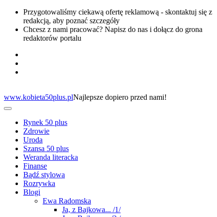
Przygotowaliśmy ciekawą ofertę reklamową - skontaktuj się z
redakcją, aby poznać szczegóły
Chcesz z nami pracować? Napisz do nas i dołącz do grona
redaktorów portalu
www.kobieta50plus.pl
Najlepsze dopiero przed nami!
Rynek 50 plus
Zdrowie
Uroda
Szansa 50 plus
Weranda literacka
Finanse
Bądź stylowa
Rozrywka
Blogi
Ewa Radomska
Ja, z Bajkowa... /1/