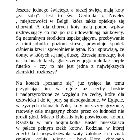
Jeszcze jednego świętego, a raczej świętą mają koty
„za sobą”. Jest to św. Gertruda z Niveles
, miejscowości w Belgii, która także opiekuje się
chorymi. A dla chorych koty mają ponoć wpływ
uzdrawiający co raz po raz udowadniają naukowcy.
Są naturalnym środkiem uspakajającym, przebywanie
z nimi obniża poziom stresu, powoduje spadek
ciśnienia krwi i spowolnienie tętna. No i sprawiają, że
domy, w których są mają duszę...Zresztą mruczący kot
na kolanach kiedy głaszczemy jego milutkie ciepłe
futerko – czy to nie jest jedna z największych
ziemskich rozkoszy?
Na kotach „poznano się” już tysiące lat temu
przypisując im w ogóle aż cechy boskie
i nadprzyrodzone ze względu na cechy, które dla
człowieka i do tej pory są nieodgadnione. W Egipcie,
w żyznych dolinach Nilu, koty niszczyły gryzonie,
ratowały całe magazyny zboża przez co ludności nie
groził głód. Miasto Bubastis było poświęcone kotom.
Rządziła w nim bogini-kotka Bastet mieszkająca
w pałacu pełnym rzeźb kotów. Rodzina, w której
zdechł kot przywdziewała szaty żałobne i na znak
smutku goliła włosy i brwi...Koty chowano