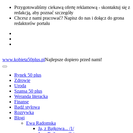
Przygotowaliśmy ciekawą ofertę reklamową - skontaktuj się z
redakcją, aby poznać szczegóły
Chcesz z nami pracować? Napisz do nas i dołącz do grona
redaktorów portalu
www.kobieta50plus.pl
Najlepsze dopiero przed nami!
Rynek 50 plus
Zdrowie
Uroda
Szansa 50 plus
Weranda literacka
Finanse
Bądź stylowa
Rozrywka
Blogi
Ewa Radomska
Ja, z Bajkowa... /1/