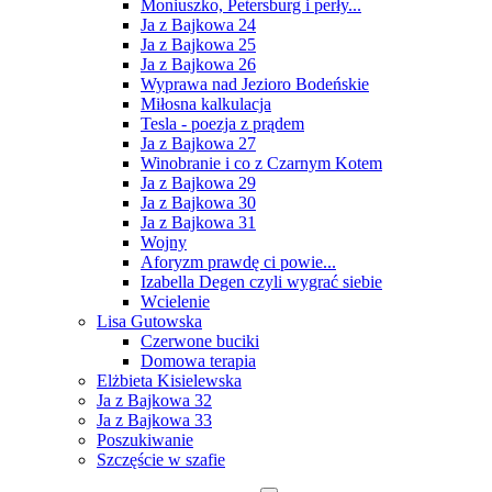
Moniuszko, Petersburg i perły...
Ja z Bajkowa 24
Ja z Bajkowa 25
Ja z Bajkowa 26
Wyprawa nad Jezioro Bodeńskie
Miłosna kalkulacja
Tesla - poezja z prądem
Ja z Bajkowa 27
Winobranie i co z Czarnym Kotem
Ja z Bajkowa 29
Ja z Bajkowa 30
Ja z Bajkowa 31
Wojny
Aforyzm prawdę ci powie...
Izabella Degen czyli wygrać siebie
Wcielenie
Lisa Gutowska
Czerwone buciki
Domowa terapia
Elżbieta Kisielewska
Ja z Bajkowa 32
Ja z Bajkowa 33
Poszukiwanie
Szczęście w szafie