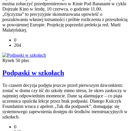
można zobaczyć przedpremierowo w Kinie Pod Baranami w cyklu
Dojrzałe Kino w środę, 10 czerwca, o godzinie 11.00.
„Ojczyzna” to precyzyjnie skonstruowana opowieść o
poszukiwaniu własnej tożsamości i próbie rozliczenia z przeszłością
w powojennej Europie. Projekcję poprzedzi prelekcja red. Marii
Malatyńskiej.
0
204
Rynek 50 plus
Podpaski w szkołach
To czasem decyzja podjęta jeszcze przed pierwszym dzwonkiem:
zostać w domu czy iść do szkoły mimo stresu, że okres zaskoczy w
najmniej odpowiednim momencie. Dane są alarmujące – co piąta
uczennica opuściła lekcje przez brak podpaski. Dlatego Kulczyk
Foundation wraca z apelem „Tak dla podpasek”, domagając się
systemowego zapewnienia dostępu do środków menstruacyjnych w
szkołach.
0