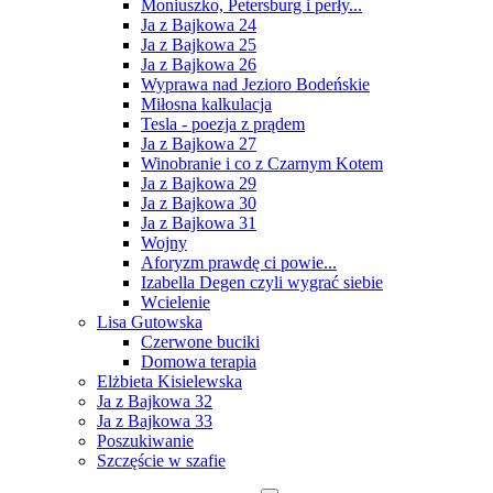
Moniuszko, Petersburg i perły...
Ja z Bajkowa 24
Ja z Bajkowa 25
Ja z Bajkowa 26
Wyprawa nad Jezioro Bodeńskie
Miłosna kalkulacja
Tesla - poezja z prądem
Ja z Bajkowa 27
Winobranie i co z Czarnym Kotem
Ja z Bajkowa 29
Ja z Bajkowa 30
Ja z Bajkowa 31
Wojny
Aforyzm prawdę ci powie...
Izabella Degen czyli wygrać siebie
Wcielenie
Lisa Gutowska
Czerwone buciki
Domowa terapia
Elżbieta Kisielewska
Ja z Bajkowa 32
Ja z Bajkowa 33
Poszukiwanie
Szczęście w szafie