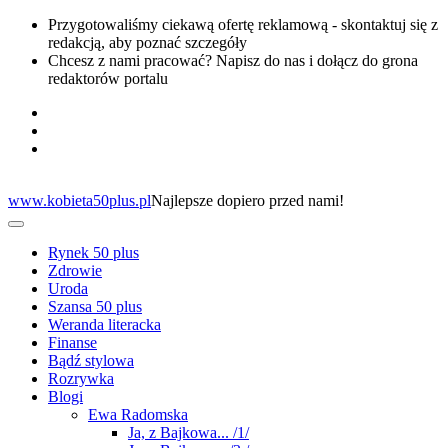
Przygotowaliśmy ciekawą ofertę reklamową - skontaktuj się z
redakcją, aby poznać szczegóły
Chcesz z nami pracować? Napisz do nas i dołącz do grona
redaktorów portalu
www.kobieta50plus.pl
Najlepsze dopiero przed nami!
Rynek 50 plus
Zdrowie
Uroda
Szansa 50 plus
Weranda literacka
Finanse
Bądź stylowa
Rozrywka
Blogi
Ewa Radomska
Ja, z Bajkowa... /1/