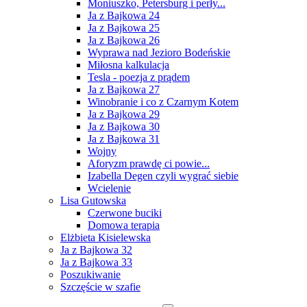
Moniuszko, Petersburg i perły...
Ja z Bajkowa 24
Ja z Bajkowa 25
Ja z Bajkowa 26
Wyprawa nad Jezioro Bodeńskie
Miłosna kalkulacja
Tesla - poezja z prądem
Ja z Bajkowa 27
Winobranie i co z Czarnym Kotem
Ja z Bajkowa 29
Ja z Bajkowa 30
Ja z Bajkowa 31
Wojny
Aforyzm prawdę ci powie...
Izabella Degen czyli wygrać siebie
Wcielenie
Lisa Gutowska
Czerwone buciki
Domowa terapia
Elżbieta Kisielewska
Ja z Bajkowa 32
Ja z Bajkowa 33
Poszukiwanie
Szczęście w szafie