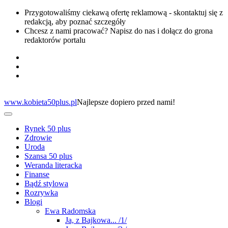
Przygotowaliśmy ciekawą ofertę reklamową - skontaktuj się z
redakcją, aby poznać szczegóły
Chcesz z nami pracować? Napisz do nas i dołącz do grona
redaktorów portalu
www.kobieta50plus.pl
Najlepsze dopiero przed nami!
Rynek 50 plus
Zdrowie
Uroda
Szansa 50 plus
Weranda literacka
Finanse
Bądź stylowa
Rozrywka
Blogi
Ewa Radomska
Ja, z Bajkowa... /1/