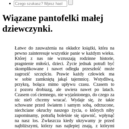
Wiązane pantofelki małej
dziewczynki.
Łatwe do zauważenia na okładce książki, która na
pewno zainteresuje wszystkie panie w każdym wieku.
Której z nas nie wzruszają rodzinne historie,
pragnienie miłości, dzieci. Życie jednak potrafi być
skomplikowane i nawet odległa przeszłość może
zagrozić szczęściu. Prawie każdy człowiek ma
w sobie zamkniętą jakąś tajemnicę. Wstydliwą,
przykrą, boląca mimo upływu czasu. Czasem to
z pozoru drobiazg, ale uwiera nawet po latach.
Czasem coś ciemnego, nie wyjaśnionego, do czego za
nic nie0 chcemy wracać. Wydaje się, że takie
schowane przed światem i samym sobą, odrzucone,
niechciane okruchy naszego życia, o których niby
zapominamy, potrafią boleśnie się ujawnić, wpłynąć
na nasz los. Zwłaszcza kiedy ukrywamy je przed
najbliższymi, którzy nas najlepiej znają, z którymi