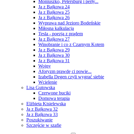
Moniuszko, Petersburg i perły...
Ja z Bajkowa 24
Ja z Bajkowa 25
Ja z Bajkowa 26
Wyprawa nad Jezioro Bodeńskie
Miłosna kalkulacja
Tesla - poezja z prądem
Ja z Bajkowa 27
Winobranie i co z Czarnym Kotem
Ja z Bajkowa 29
Ja z Bajkowa 30
Ja z Bajkowa 31
Wojny
Aforyzm prawdę ci powie...
Izabella Degen czyli wygrać siebie
Wcielenie
Lisa Gutowska
Czerwone buciki
Domowa terapia
Elżbieta Kisielewska
Ja z Bajkowa 32
Ja z Bajkowa 33
Poszukiwanie
Szczęście w szafie