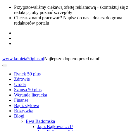
Przygotowaliśmy ciekawą ofertę reklamową - skontaktuj się z
redakcją, aby poznać szczegóły
Chcesz z nami pracować? Napisz do nas i dołącz do grona
redaktorów portalu
www.kobieta50plus.pl
Najlepsze dopiero przed nami!
Rynek 50 plus
Zdrowie
Uroda
Szansa 50 plus
Weranda literacka
Finanse
Bądź stylowa
Rozrywka
Blogi
Ewa Radomska
Ja, z Bajkowa... /1/