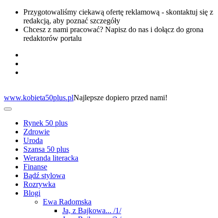
Przygotowaliśmy ciekawą ofertę reklamową - skontaktuj się z
redakcją, aby poznać szczegóły
Chcesz z nami pracować? Napisz do nas i dołącz do grona
redaktorów portalu
www.kobieta50plus.pl
Najlepsze dopiero przed nami!
Rynek 50 plus
Zdrowie
Uroda
Szansa 50 plus
Weranda literacka
Finanse
Bądź stylowa
Rozrywka
Blogi
Ewa Radomska
Ja, z Bajkowa... /1/