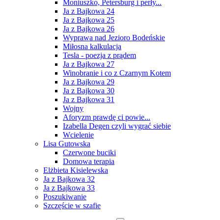
Moniuszko, Petersburg i perły...
Ja z Bajkowa 24
Ja z Bajkowa 25
Ja z Bajkowa 26
Wyprawa nad Jezioro Bodeńskie
Miłosna kalkulacja
Tesla - poezja z prądem
Ja z Bajkowa 27
Winobranie i co z Czarnym Kotem
Ja z Bajkowa 29
Ja z Bajkowa 30
Ja z Bajkowa 31
Wojny
Aforyzm prawdę ci powie...
Izabella Degen czyli wygrać siebie
Wcielenie
Lisa Gutowska
Czerwone buciki
Domowa terapia
Elżbieta Kisielewska
Ja z Bajkowa 32
Ja z Bajkowa 33
Poszukiwanie
Szczęście w szafie