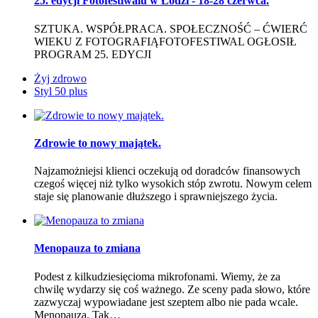
25. edycji Fotofestiwalu w Łodzi - 18-28 czerwca.
SZTUKA. WSPÓŁPRACA. SPOŁECZNOŚĆ – ĆWIERĆ
WIEKU Z FOTOGRAFIĄFOTOFESTIWAL OGŁOSIŁ
PROGRAM 25. EDYCJI
Żyj zdrowo
Styl 50 plus
Zdrowie to nowy majątek.
Najzamożniejsi klienci oczekują od doradców finansowych
czegoś więcej niż tylko wysokich stóp zwrotu. Nowym celem
staje się planowanie dłuższego i sprawniejszego życia.
Menopauza to zmiana
Podest z kilkudziesięcioma mikrofonami. Wiemy, że za
chwilę wydarzy się coś ważnego. Ze sceny pada słowo, które
zazwyczaj wypowiadane jest szeptem albo nie pada wcale.
Menopauza. Tak…