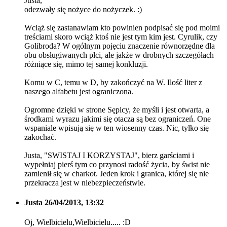
Justa,
odezwały się nożyce do nożyczek. :)
Wciąż się zastanawiam kto powinien podpisać się pod moimi
treściami skoro wciąż ktoś nie jest tym kim jest. Cyrulik, czy
Golibroda? W ogólnym pojęciu znaczenie równorzędne dla
obu obsługiwanych płci, ale jakże w drobnych szczegółach
różniące się, mimo tej samej konkluzji.
Komu w C, temu w D, by zakończyć na W. Ilość liter z
naszego alfabetu jest ograniczona.
Ogromne dzięki w strone Sępicy, że myśli i jest otwarta, a
środkami wyrazu jakimi się otacza są bez ograniczeń. One
wspaniale wpisują się w ten wiosenny czas. Nic, tylko się
zakochać.
Justa, "SWISTAJ I KORZYSTAJ", bierz garściami i
wypełniaj pierś tym co przynosi radość życia, by świst nie
zamienił się w charkot. Jeden krok i granica, której się nie
przekracza jest w niebezpieczeństwie.
Justa
26/04/2013, 13:32
Oj, Wielbicielu,Wielbicielu..... :D