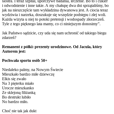
siostra. I teraz szpital, uporczywe badania, leczenie. Bo to i cukier
i odwodnienie i inne takie. A my chałupę dwa dni sprzątaliśmy, bo
jak na nieszczęście tam wykładzina dywanowa jest. A ciocia teraz
wydziwia i narzeka, doszukuje się wszędzie podstępu i złej woli.
Każda wizyta u niej to potoki pretensji i wodospady złorzeczeń.
Tyle z tego pięknego lata mamy, co ci niniejszym donosimy”.
Jak Państwo sądzicie, czy uda się nam uchronić od takiego biegu
zdarzeń?
Remanent z półki: prezenty urodzinowe. Od Jacula, który
Autorem jest:
Pochwała sportu osób 50+
Niedaleko palmy, na Nowym Świecie
Mieszkało bardzo miłe dziewczę
Elkis się zwało
Na 3 pięterku miało
Urocze mieszkanko
Ze sklejoną filiżanką
Bo destrukt lubiło
No bardzo miło.
Choć nie tak jak dukt