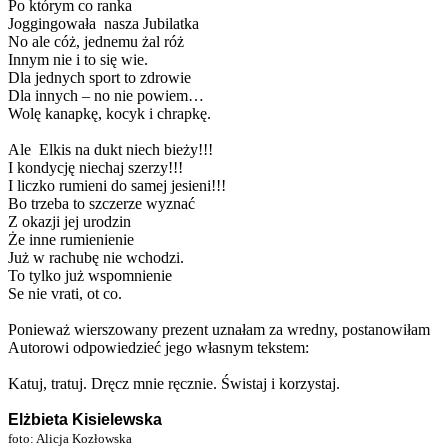
Po którym co ranka
Joggingowała nasza Jubilatka
No ale cóż, jednemu żal róż
Innym nie i to się wie.
Dla jednych sport to zdrowie
Dla innych – no nie powiem…
Wolę kanapkę, kocyk i chrapkę.
Ale Elkis na dukt niech bieży!!!
I kondycję niechaj szerzy!!!
I liczko rumieni do samej jesieni!!!
Bo trzeba to szczerze wyznać
Z okazji jej urodzin
Że inne rumienienie
Już w rachubę nie wchodzi.
To tylko już wspomnienie
Se nie vrati, ot co.
Ponieważ wierszowany prezent uznałam za wredny, postanowiłam
Autorowi odpowiedzieć jego własnym tekstem:
Katuj, tratuj. Dręcz mnie ręcznie. Świstaj i korzystaj.
Elżbieta Kisielewska
foto: Alicja Kozłowska