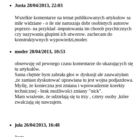
Justa
28/04/2013, 22:03
Wszelkie komentarze na temat publikowanych artykulow sa
mile widziane - o ile nie naruszaja dobr osobistych autorow
poprzez- na przyklad -imputowania im chorob psychicznych
czy nazywania glupimi ich utworow. zachecam do
konstruktywnych wypowiedzi,moder.
moder
28/04/2013, 10:53
obserwuję od pewnego czasu komentarze do ukazujących się
tu artykułów.
Sama chętnie bym zabrała głos w dyskusji ale zauważyłam
,że zamiast dyskutować uprawiana tu jest wojna podjazdowa.
Myślę, że konieczna jest zmiana i wprowadzenie korekty
technicznej - brak możliwości zmiany "nick".
Mam wrażenie, że udzielają się tu trzy , cztery osoby ,które
zwalczają się nawzajem.
jula
26/04/2013, 16:48