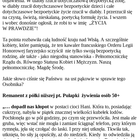
objawienia. W diabły rzucił dotychczasową bezpoetycką żonę,
w diabły rzucił dotychczasowe bezpoetyckie dzieci i całe
dotychczasowe bezpoetyckie życie rzucił w diabły. I przerzucił się
na czystą, świeżą, nieskalaną, poetycką formułę życia. I wszem
i wobec donośnie ogłosił, że robi to w imię „ŻYCIA
W PRAWDZIE”!
Ta pointa rozbawiła całą ludność kraju nad Wisłą. A szczególnie
kobiety, które pamiętają, że ten kawaler francuskiego Orderu Legii
Honorowej faryzejsko sczyścił nie tylko swoją bezpoetycką
rodzinę, ale także - jako niegodną stanowiska - Pełnomocniczkę
Rządu ds. Równego Statusu Kobiet i Mężczyzn. Naszą
pełnomocniczkę. Magdę Środę.
Jakie słowo ciśnie się Państwu na ust pąkowie w sprawie tego
Osobnika?
Remanent z półki niższej pt. Pułapki żywienia osób 50+
„… dopadł nas kłopot
w postaci cioci Hani. Która to, posiadając
cukrzycę, nabyła w piątek znacznej wielkości kubełek lodów.
Pochłonęła go w pół godziny, po czym się przewróciła. Jest mała ale
gruba, więc wstać nie mogła i zamiast ściągnąć telefon, przy którym
rymnęła, jęła się czołgać do laski. I przy niej utknęła. Tkwiła tak,
utknięta, bo siły ją opuściły, aż do niedzieli. Kiedy to odwiedziła ją