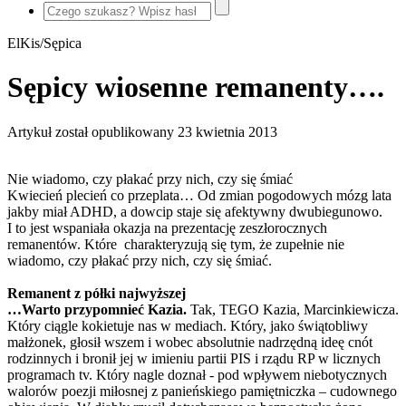
ElKis/Sępica
Sępicy wiosenne remanenty….
Artykuł został opublikowany
23 kwietnia 2013
Nie wiadomo, czy płakać przy nich, czy się śmiać
Kwiecień plecień co przeplata… Od zmian pogodowych mózg lata
jakby miał ADHD, a dowcip staje się afektywny dwubiegunowo.
I to jest wspaniała okazja na prezentację zeszłorocznych
remanentów. Które charakteryzują się tym, że zupełnie nie
wiadomo, czy płakać przy nich, czy się śmiać.
Remanent z półki najwyższej
…Warto przypomnieć Kazia.
Tak, TEGO Kazia, Marcinkiewicza.
Który ciągle kokietuje nas w mediach. Który, jako świątobliwy
małżonek, głosił wszem i wobec absolutnie nadrzędną ideę cnót
rodzinnych i bronił jej w imieniu partii PIS i rządu RP w licznych
programach tv. Który nagle doznał - pod wpływem niebotycznych
walorów poezji miłosnej z panieńskiego pamiętniczka – cudownego