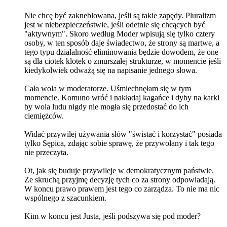
Nie chcę być zakneblowana, jeśli są takie zapędy. Pluralizm
jest w niebezpieczeństwie, jeśli odetnie się chcących być
"aktywnym". Skoro według Moder wpisują się tylko cztery
osoby, w ten sposób daje świadectwo, że strony są martwe, a
tego typu działalność eliminowania będzie dowodem, że one
są dla ciotek klotek o zmurszałej strukturze, w momencie jeśli
kiedykolwiek odważą się na napisanie jednego słowa.
Cała wola w moderatorze. Uśmiechnęłam się w tym
momencie. Komuno wróć i nakładaj kagańce i dyby na karki
by wola ludu nigdy nie mogła się przedostać do ich
ciemiężców.
Widać przywilej używania słów "świstać i korzystać" posiada
tylko Sępica, zdając sobie sprawę, że przywołany i tak tego
nie przeczyta.
Ot, jak się buduje przywileje w demokratycznym państwie.
Ze skruchą przyjmę decyzję tych co za strony odpowiadają.
W koncu prawo prawem jest tego co zarządza. To nie ma nic
wspólnego z szacunkiem.
Kim w koncu jest Justa, jeśli podszywa się pod moder?