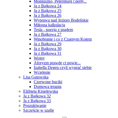
Moniuszko, Petersburg i perły...
Ja z Bajkowa 24
Ja z Bajkowa 25
Ja z Bajkowa 26
Wyprawa nad Jezioro Bodeńskie
Miłosna kalkulacja
Tesla - poezja z prądem
Ja z Bajkowa 27
Winobranie i co z Czarnym Kotem
Ja z Bajkowa 29
Ja z Bajkowa 30
Ja z Bajkowa 31
Wojny
Aforyzm prawdę ci powie...
Izabella Degen czyli wygrać siebie
Wcielenie
Lisa Gutowska
Czerwone buciki
Domowa terapia
Elżbieta Kisielewska
Ja z Bajkowa 32
Ja z Bajkowa 33
Poszukiwanie
Szczęście w szafie