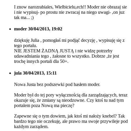
I znow narozrabiales, Wielbicielu,ech!! Moder nie obrazaj sie
i nie wypisuj- po prostu nie zwracaj na niego uwagi- ,on juz
tak ma... ;)
moder
30/04/2013, 19:02
dziękuję Julia , pomogłaś mi podjąć decyzję , wypisuję się z
tego portalu.
NIE JESTEM ŻADNĄ JUSTĄ i nie widzę potrzeby
udawadniania tego , żałosne to wszystko. Dobrze ,że jest
trochę innych portali dla 50+.
jula
30/04/2013, 15:11
Nowa Justa bez podszewki pod hasłem moder.
Moder był do tej pory wyłącznością dla zarządzających, teraz
okazuje się, że zmiany są nieodzowne. Czy ktoś tu nad tym
portalem poza Nową ma pieczę?
Zapewne się o tym dowiem, jak ktoś mi nałoży knebel? Tak
bardzo tego nie oczekuję, ale prawo ma swoje przywileje pod
każdym zarządem.