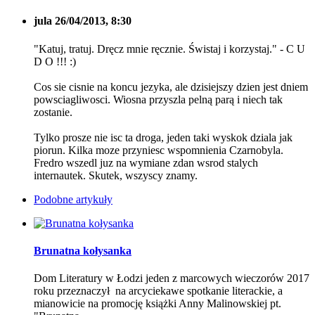
jula
26/04/2013, 8:30
"Katuj, tratuj. Dręcz mnie ręcznie. Świstaj i korzystaj." - C U
D O !!! :)
Cos sie cisnie na koncu jezyka, ale dzisiejszy dzien jest dniem
powsciagliwosci. Wiosna przyszla pelną parą i niech tak
zostanie.
Tylko prosze nie isc ta droga, jeden taki wyskok dziala jak
piorun. Kilka moze przyniesc wspomnienia Czarnobyla.
Fredro wszedl juz na wymiane zdan wsrod stalych
internautek. Skutek, wszyscy znamy.
Podobne artykuły
Brunatna kołysanka
Dom Literatury w Łodzi jeden z marcowych wieczorów 2017
roku przeznaczył na arcyciekawe spotkanie literackie, a
mianowicie na promocję książki Anny Malinowskiej pt.