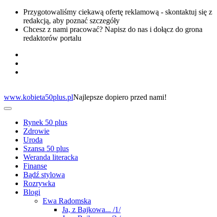
Przygotowaliśmy ciekawą ofertę reklamową - skontaktuj się z
redakcją, aby poznać szczegóły
Chcesz z nami pracować? Napisz do nas i dołącz do grona
redaktorów portalu
www.kobieta50plus.pl
Najlepsze dopiero przed nami!
Rynek 50 plus
Zdrowie
Uroda
Szansa 50 plus
Weranda literacka
Finanse
Bądź stylowa
Rozrywka
Blogi
Ewa Radomska
Ja, z Bajkowa... /1/